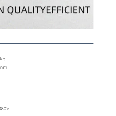
0kg
0mm
/380V