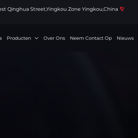
West Qinghua Street,Yingkou Zone Yingkou,China
a
Producten
Over Ons
Neem Contact Op
Nieuws