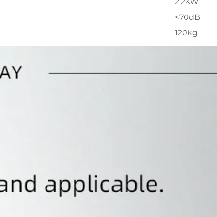
2.2KW
<70dB
120kg