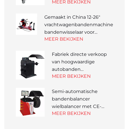
MEER BEKIJKEN
voor voertuigonderhoud
Gemaakt in China 12-26"
vrachtwagenbandenmachine
bandenwisselaar voor
MEER BEKIJKEN
autoreparatiewerkplaatsen
Fabriek directe verkoop
van hoogwaardige
autobanden
MEER BEKIJKEN
wielbalanceermachine
slimme
Semi-automatische
balanceermachine
bandenbalancer
wielbalancer met CE-
MEER BEKIJKEN
certificering