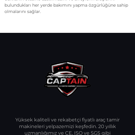
bulundukları her yerde bakımını yapma özgürlüğüne sahip
olmalarını sağlar.
Yüksek kaliteli ve rekabetçi fiyatlı araç tamir
makineleri yelpazemizi keşfedin. 20 yıllık
uzmanlığımız ve CE, ISO ve SGS gibi