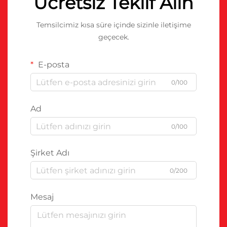
Ücretsiz Teklif Alın
Temsilcimiz kısa süre içinde sizinle iletişime
geçecek.
E-posta
0/100
Ad
0/100
Şirket Adı
0/200
Mesaj