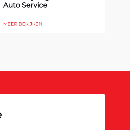
Auto Service
MEE
MEER BEKIJKEN
e