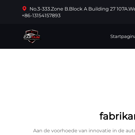
No.3-333.Zone B.Block A Building 27 107A.
+86-13154157893
Startpagin
fabrik
Aan de voorhoede van innovatie in de aut