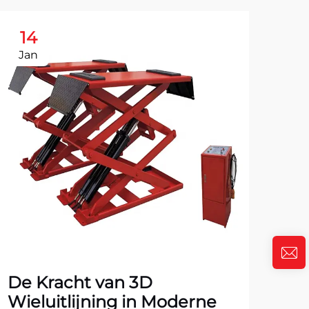
14
1
Jan
Ja
De Kracht van 3D
To
Wieluitlijning in Moderne
vo