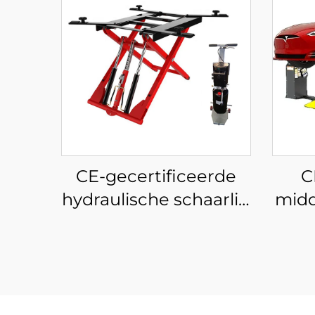
CE-gecertificeerde
C
hydraulische schaarlift
midd
voor auto's
voor
Verplaatsbare
laagniveaulift