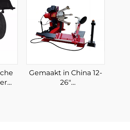
sche
Gemaakt in China 12-
er
26"
t CE-
vrachtwagenbandenmachine
bandenwisselaar voor
autoreparatiewerkplaatsen