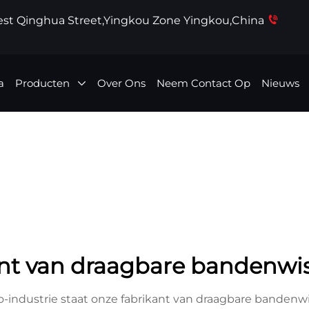
West Qinghua Street,Yingkou Zone Yingkou,China
a
Producten
Over Ons
Neem Contact Op
Nieuws
ant van draagbare bandenwis
o-industrie staat onze fabrikant van draagbare bandenw