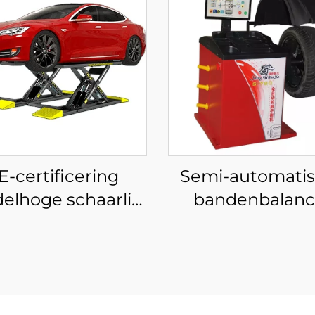
E-certificering
Semi-automati
elhoge schaarlift
bandenbalanc
 auto's schaarlift
wielbalancer me
voor auto's
certificering