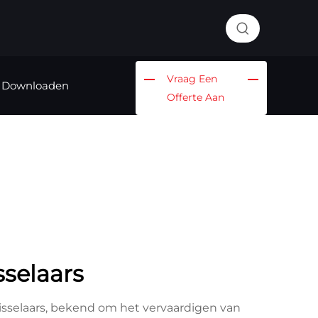
Vraag Een
Downloaden
Offerte Aan
selaars
isselaars, bekend om het vervaardigen van