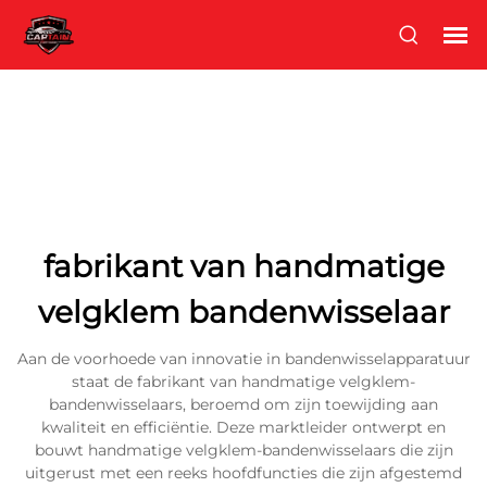
fabrikant van handmatige
velgklem bandenwisselaar
Aan de voorhoede van innovatie in bandenwisselapparatuur
staat de fabrikant van handmatige velgklem-
bandenwisselaars, beroemd om zijn toewijding aan
kwaliteit en efficiëntie. Deze marktleider ontwerpt en
bouwt handmatige velgklem-bandenwisselaars die zijn
uitgerust met een reeks hoofdfuncties die zijn afgestemd