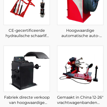
CE-gecertificeerde
Hoogwaardige
hydraulische schaarlift
automatische auto-
voor auto's
evenwichtswielbalancee
Verplaatsbare
voor het balanceren van
laagniveaulift
banden
Fabriek directe verkoop
Gemaakt in China 12-26"
van hoogwaardige
vrachtwagenbandenmac