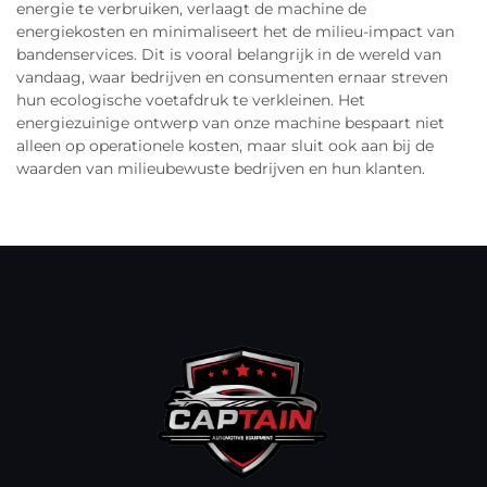
energie te verbruiken, verlaagt de machine de
energiekosten en minimaliseert het de milieu-impact van
bandenservices. Dit is vooral belangrijk in de wereld van
vandaag, waar bedrijven en consumenten ernaar streven
hun ecologische voetafdruk te verkleinen. Het
energiezuinige ontwerp van onze machine bespaart niet
alleen op operationele kosten, maar sluit ook aan bij de
waarden van milieubewuste bedrijven en hun klanten.