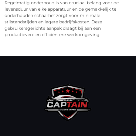
Regelmatig onderhoud is van cruciaal belang voor de
levensduur van elke apparatuur en de gemakkelijk te
onderhouden schaarhef zorgt voor minimale
stilstandstijden en lagere bedrijfskosten. Deze
gebruikersgerichte aanpak draagt bij aan een
productievere en efficiëntere werkomgeving.