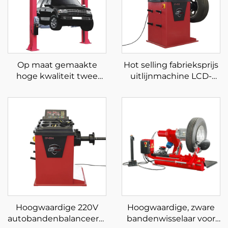
Op maat gemaakte
Hot selling fabrieksprijs
hoge kwaliteit twee
uitlijnmachine LCD-
koloms lift Clearfloor
scherm laser en licht
twee koloms lift met CE
automatische
wielbalancer
Hoogwaardige 220V
Hoogwaardige, zware
autobandenbalanceeroptimalisatie
bandenwisselaar voor