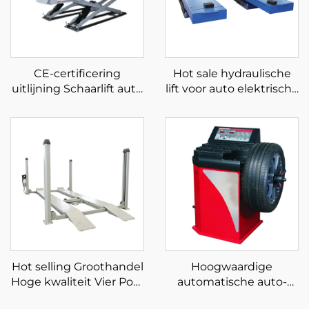
CE-certificering
Hot sale hydraulische
uitlijning Schaarlift auto
lift voor auto elektrische
hydraulische pomp
autolift voor werkplaats
autolift voor autoservice
schaarlift voor auto
fabriek
Hot selling Groothandel
Hoogwaardige
Hoge kwaliteit Vier Post
automatische auto-
Parkeerlift te koop
evenwichtswielbalancee