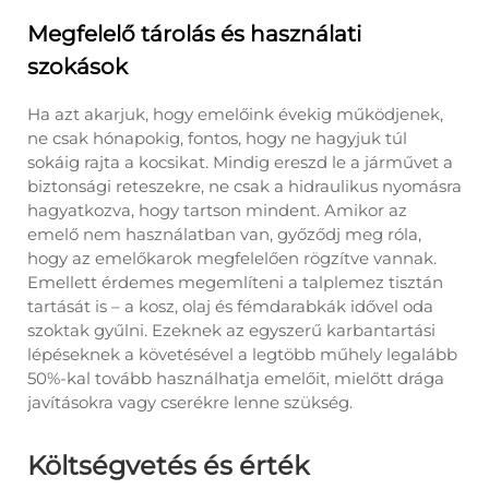
Megfelelő tárolás és használati
szokások
Ha azt akarjuk, hogy emelőink évekig működjenek,
ne csak hónapokig, fontos, hogy ne hagyjuk túl
sokáig rajta a kocsikat. Mindig ereszd le a járművet a
biztonsági reteszekre, ne csak a hidraulikus nyomásra
hagyatkozva, hogy tartson mindent. Amikor az
emelő nem használatban van, győződj meg róla,
hogy az emelőkarok megfelelően rögzítve vannak.
Emellett érdemes megemlíteni a talplemez tisztán
tartását is – a kosz, olaj és fémdarabkák idővel oda
szoktak gyűlni. Ezeknek az egyszerű karbantartási
lépéseknek a követésével a legtöbb műhely legalább
50%-kal tovább használhatja emelőit, mielőtt drága
javításokra vagy cserékre lenne szükség.
Költségvetés és érték