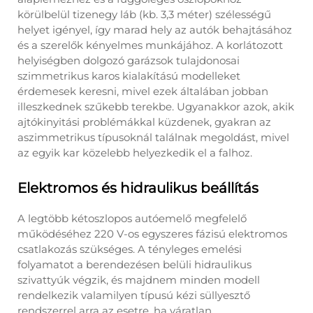
körülbelül tizenegy láb (kb. 3,3 méter) szélességű
helyet igényel, így marad hely az autók behajtásához
és a szerelők kényelmes munkájához. A korlátozott
helyiségben dolgozó garázsok tulajdonosai
szimmetrikus karos kialakítású modelleket
érdemesek keresni, mivel ezek általában jobban
illeszkednek szűkebb terekbe. Ugyanakkor azok, akik
ajtókinyitási problémákkal küzdenek, gyakran az
aszimmetrikus típusoknál találnak megoldást, mivel
az egyik kar közelebb helyezkedik el a falhoz.
Elektromos és hidraulikus beállítás
A legtöbb kétoszlopos autóemelő megfelelő
működéséhez 220 V-os egyszeres fázisú elektromos
csatlakozás szükséges. A tényleges emelési
folyamatot a berendezésen belüli hidraulikus
szivattyúk végzik, és majdnem minden modell
rendelkezik valamilyen típusú kézi süllyesztő
rendszerrel arra az esetre, ha váratlan