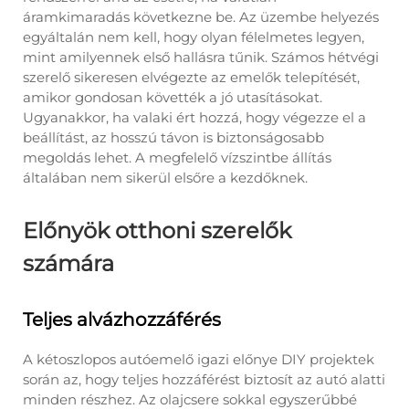
áramkimaradás következne be. Az üzembe helyezés
egyáltalán nem kell, hogy olyan félelmetes legyen,
mint amilyennek első hallásra tűnik. Számos hétvégi
szerelő sikeresen elvégezte az emelők telepítését,
amikor gondosan követték a jó utasításokat.
Ugyanakkor, ha valaki ért hozzá, hogy végezze el a
beállítást, az hosszú távon is biztonságosabb
megoldás lehet. A megfelelő vízszintbe állítás
általában nem sikerül elsőre a kezdőknek.
Előnyök otthoni szerelők
számára
Teljes alvázhozzáférés
A kétoszlopos autóemelő igazi előnye DIY projektek
során az, hogy teljes hozzáférést biztosít az autó alatti
minden részhez. Az olajcsere sokkal egyszerűbbé