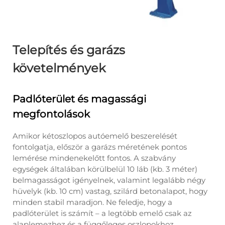
Telepítés és garázs
követelmények
Padlóterület és magassági
megfontolások
Amikor kétoszlopos autóemelő beszerelését
fontolgatja, először a garázs méretének pontos
lemérése mindenekelőtt fontos. A szabvány
egységek általában körülbelül 10 láb (kb. 3 méter)
belmagasságot igényelnek, valamint legalább négy
hüvelyk (kb. 10 cm) vastag, szilárd betonalapot, hogy
minden stabil maradjon. Ne feledje, hogy a
padlóterület is számít – a legtöbb emelő csak az
alaplemezhez és a függőleges oszlopokhoz