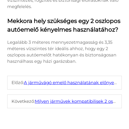
vízszintezés, rögzítés és biztonsági előírásoknak való
megfelelés.
Mekkora hely szükséges egy 2 oszlopos
autóemelő kényelmes használatához?
Legalább 3 méteres mennyezetmagasság és 3,35
méteres vízszintes tér ideális ahhoz, hogy egy 2
oszlopos autóemelőt hatékonyan és biztonságosan
használhass egy házi garázsban.
Előző:
A járművágó emelő használatának előnyei kis üzletekben
Következő:
Milyen járművek kompatibilisek 2 oszlopos autóemelőkkel?