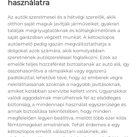
használatra
Az autók szerelmesei és a hétvégi szerelők, akik
otthon saját maguk javítják járműveiket, gyakran
találják megnyugtatóknak és költségkímélőnek a
saját garázsban végzett munkát. A kétoszlopos
autóemelő pedig igazán megváltoztathatja a
dolgokat azok számára, akik komolyabban
szeretnének autószereléssel foglalkozni. Ezek az
emelők teljes hozzáférést biztosítanak az autó alá, így
összehasonlítva a rámpákkal vagy egyszerű
padlókúttal, lehetővé téve, hogy az emberek végre
nekiláthassanak azoknak a nagyobb javításoknak,
amiket korábban szervizbe kellett vinni. Ugyanakkor
valódi aggodalmak merülhetnek fel az elsődleges
biztonság, a mindennapi használat egyszerűsége és
annak biztosítása tekintetében, hogy minden
megfelelően legyen beállítva, mielőtt több ezer kilós
fémtömegeket emelnének. Tehát érdemes-e egy
kétoszlopos emelőt választani valakinek, aki