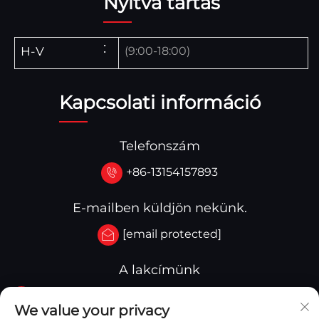
Nyitva tartás
H-V
(9:00-18:00)
Kapcsolati információ
Telefonszám
+86-13154157893
E-mailben küldjön nekünk.
[email protected]
A lakcímünk
No.3-333.Zone B.Block A Building 27 107A.West
We value your privacy
Qinghua Street,Yingkou Zone Yingkou,China