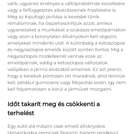
válik, ugyanez érvényes a váltóproblémák kezelésére
vagy a felfüggesztés alkatrészeinek frissítésére is.
Még az kipufogó javítása is kevésbé tűnik
rémálomnak, ha összehasonlítjuk azzal, amikor
ugyanezeket a munkákat a szokásos emelőpárnákon
vagy azon a bizonytalan állványokon kell végezni,
amelyeket mindenki utál. A különbség a kétoszlopos
és négyoszlopos emelők között szintén fontos. Míg a
négyoszlopos modelleknél vannak ezek az
emelőpárnák, addig a kétoszlopos változatok
valójában a jármű alvázából emelnek. Ez azt jelenti,
hogy a kerekek pontosan ott maradnak, ahol lenniük
kell, például gumicsere vagy fékjavítás során, így nem
kell folyamatosan a körül a járművet mozgatni.
Időt takarít meg és csökkenti a
terhelést
Egy autó alá mászni csak emelő állványokra
támaszkodva nemcsak fárasztó, hanem rendkívül