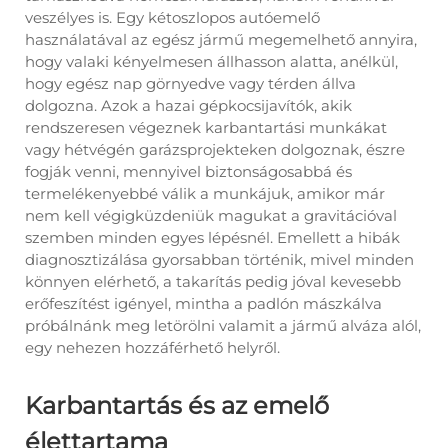
veszélyes is. Egy kétoszlopos autóemelő
használatával az egész jármű megemelhető annyira,
hogy valaki kényelmesen állhasson alatta, anélkül,
hogy egész nap görnyedve vagy térden állva
dolgozna. Azok a hazai gépkocsijavítók, akik
rendszeresen végeznek karbantartási munkákat
vagy hétvégén garázsprojekteken dolgoznak, észre
fogják venni, mennyivel biztonságosabbá és
termelékenyebbé válik a munkájuk, amikor már
nem kell végigküzdeniük magukat a gravitációval
szemben minden egyes lépésnél. Emellett a hibák
diagnosztizálása gyorsabban történik, mivel minden
könnyen elérhető, a takarítás pedig jóval kevesebb
erőfeszítést igényel, mintha a padlón mászkálva
próbálnánk meg letörölni valamit a jármű alváza alól,
egy nehezen hozzáférhető helyről.
Karbantartás és az emelő
élettartama