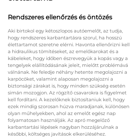
Rendszeres ellenőrzés és öntözés
Aki birtokol egy kétoszlopos autóemelőt, az tudja,
hogy rendszeres karbantartásra szorul, ha hosszú
élettartamot szeretne elérni. Havonta ellenőrizni kell
a hidraulikus tömítéseket, az emelőkarokat és a
kábeleket, hogy időben észrevegyük a kopás vagy a
tengelyek elállítódásának jeleit, mielőtt problémává
válnának. Ne feledje néhány hetente megolajozni a
karpöcöket, valamint alaposan megolajozni a
biztonsági zárakat is, hogy minden szükség esetén
simán mozogjon. Az rögzítő csavarokra is figyelmet
kell fordítani. A kezelőknek biztosítaniuk kell, hogy
ezek mindig szorosan húzva maradjanak, különösen
olyan műhelyekben, ahol az emelőt egész nap
folyamatosan használják. Az apró megelőző
karbantartási lépések nagyban hozzájárulnak a
későbbi, költséges javítások elkerüléséhez.