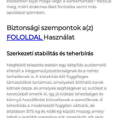
elsősorban saját maga végzi a karbantartást? Nézzük
meg, miért érdemes őket fontolóra venni más
opciókkal szemben.
Biztonsági szempontok a(z)
FOLOLDAL
Használat
Szerkezeti stabilitás és teherbírás
Megfelelő telepítés esetén egy kétpillás autóemelő
ellenáll a kiegyensúlyozatlanságnak és a nehéz
terhelésnek is. A kialakítás két függőleges
támasztékot tartalmaz, amelyeket állítható karok
kötnek össze, és amelyek segítségével az autókat a
keretükből emelik ki, így jó kilátási lehetőséget és
könnyű hozzáférést biztosítanak a szerelőknek. A
teherbírás a modellektől függően változik, de
általában 3175 kg és 4536 kg között mozog, amely
lefedi a legtöbb személyautót, terepjárót, sőt akár