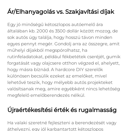
Ár/Elhanyagolás vs. Szakjavítási díjak
Egy jó minőségű kétoszlopos autóemelő ára
általában kb. 2000 és 3500 dollár között mozog, de
sok autós úgy találja, hogy hosszú távon minden
egyes pennyt megér. Gondolj arra az összegre, amit
műhelyi díjakból megspórolhatsz, ha
rutinfeladatokat, például fékbetétek cseréjét, gumik
forgatását vagy olajcsere otthon végzed el, ahelyett,
hogy másra bíznád. A hardcore DIY szerelők
különösen becsülik ezeket az emelőket, mivel
lehetővé teszik, hogy mélyebb autós projekteket
valósítsanak meg, amire egyébként nincs lehetőség
megfelelő emelőberendezés nélkül.
Újraértékesítési érték és rugalmasság
Ha valaki szeretné fejleszteni a berendezését vagy
áthelyezni, egy jól karbantartott kétoszlopos