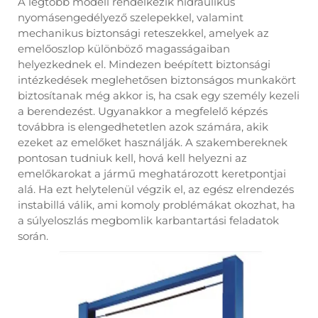
A legtöbb modell rendelkezik hidraulikus
nyomásengedélyező szelepekkel, valamint
mechanikus biztonsági reteszekkel, amelyek az
emelőoszlop különböző magasságaiban
helyezkednek el. Mindezen beépített biztonsági
intézkedések meglehetősen biztonságos munkakört
biztosítanak még akkor is, ha csak egy személy kezeli
a berendezést. Ugyanakkor a megfelelő képzés
továbbra is elengedhetetlen azok számára, akik
ezeket az emelőket használják. A szakembereknek
pontosan tudniuk kell, hová kell helyezni az
emelőkarokat a jármű meghatározott keretpontjai
alá. Ha ezt helytelenül végzik el, az egész elrendezés
instabillá válik, ami komoly problémákat okozhat, ha
a súlyeloszlás megbomlik karbantartási feladatok
során.