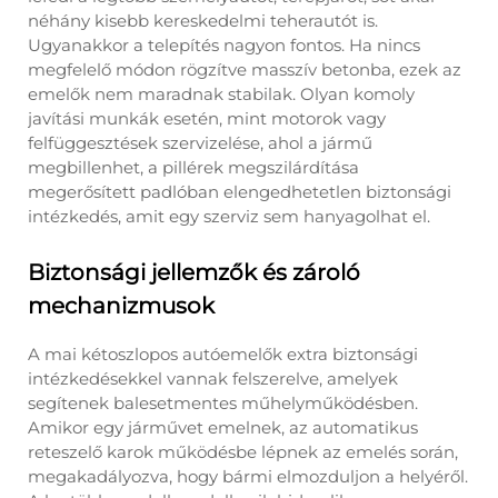
néhány kisebb kereskedelmi teherautót is.
Ugyanakkor a telepítés nagyon fontos. Ha nincs
megfelelő módon rögzítve masszív betonba, ezek az
emelők nem maradnak stabilak. Olyan komoly
javítási munkák esetén, mint motorok vagy
felfüggesztések szervizelése, ahol a jármű
megbillenhet, a pillérek megszilárdítása
megerősített padlóban elengedhetetlen biztonsági
intézkedés, amit egy szerviz sem hanyagolhat el.
Biztonsági jellemzők és zároló
mechanizmusok
A mai kétoszlopos autóemelők extra biztonsági
intézkedésekkel vannak felszerelve, amelyek
segítenek balesetmentes műhelyműködésben.
Amikor egy járművet emelnek, az automatikus
reteszelő karok működésbe lépnek az emelés során,
megakadályozva, hogy bármi elmozduljon a helyéről.