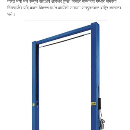
गलत भयो भने सम्पूर्ण सेटअप अस्थिर हुन्छ, जसले सम्भावित गम्भीर समस्या
निम्त्याउँछ यदि वजन वितरण मर्मत कार्यको समयमा सन्तुलनबाट बाहिर खसाल्छ
भने।