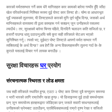
कारको मर्मतसम्भार गर्ने काम धेरै मानिसहरु कार कामको बारेमा गम्भीर हुँदै जाँदा
खेल परिवर्तनकर्ता निश्चित रूपमा दुई पोस्ट कार लिफ्ट हो। र्याम्प वा आधारभूत
भुइँ ज्याकको तुलनामा, यी लिफ्टहरूले कारको मुनि पूर्ण पहुँच दिन्छ, जसको अर्थ
मानिसहरूले वास्तवमा ती ठूला कामहरू गर्न सक्छन् जुन उनीहरूले पसलमा
ल्याउँथे। तर, सुरक्षाको बारेमा चिन्ता पहिले, दिनदिनै चलाउन कति सजिलो छ, र
हजारौं पाउण्ड धातु उठाउनुअघि सबै कुरा सही तरिकाले सेटअप भएको
सुनिश्चित गर्नु। त्यसो भए, दुईवटा पोष्ट लिफ्टले आफ्नो मर्मत सम्भार गर्ने
व्यक्तिलाई के अर्थ दिन्छ? अब हेरौं कि अन्य विकल्पहरूसँग तुलना गर्दा के-के
कुराले यसलाई विचार गर्न लायक बनाउँछ ।
सुरक्षा विचारहरू
घर
प्रयोग
संरचनात्मक स्थिरता र लोड क्षमता
जब सही तरिकाले स्थापित हुन्छ, एउटा २ पोष्ट कार लिफ्ट दुबै सन्तुलन समस्या
र भारी भारको लागि राम्रोसँग खडा हुन्छ। यो डिजाइनमा दुई ठाडो समर्थनहरू
छन् जुन समायोज्य हातहरूद्वारा जोडिएका छन् जसले सवारी साधनहरूलाई
उनीहरूको फ्रेमबाट उठाउँछन्, प्राविधिकहरूलाई राम्रो दृश्य रेखा र सजिलो