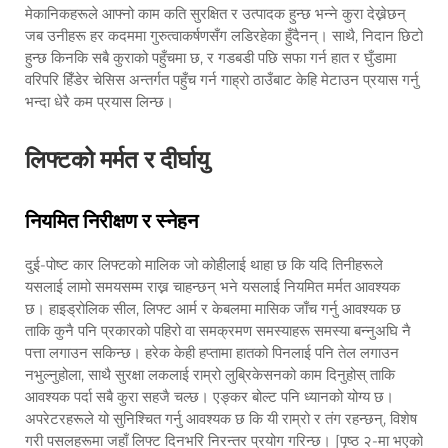
मेकानिकहरूले आफ्नो काम कति सुरक्षित र उत्पादक हुन्छ भन्ने कुरा देख्नेछन्
जब उनीहरू हर कदममा गुरुत्वाकर्षणसँग लडिरहेका हुँदैनन्। साथै, निदान छिटो
हुन्छ किनकि सबै कुराको पहुँचमा छ, र गडबडी पछि सफा गर्न हात र घुँडामा
वरिपरि हिँडेर चेसिस अन्तर्गत पहुँच गर्न गाह्रो ठाउँबाट केहि मेटाउन प्रयास गर्नु
भन्दा धेरै कम प्रयास लिन्छ।
लिफ्टको मर्मत र दीर्घायु
नियमित निरीक्षण र स्नेहन
दुई-पोष्ट कार लिफ्टको मालिक जो कोहीलाई थाहा छ कि यदि तिनीहरूले
यसलाई लामो समयसम्म राख्न चाहन्छन् भने यसलाई नियमित मर्मत आवश्यक
छ। हाइड्रोलिक सील, लिफ्ट आर्म र केबलमा मासिक जाँच गर्नु आवश्यक छ
ताकि कुनै पनि प्रकारको पहिरो वा समक्रमण समस्याहरू समस्या बन्नुअघि नै
पत्ता लगाउन सकिन्छ। हरेक केही हप्तामा हातको पिनलाई पनि तेल लगाउन
नभुल्नुहोला, साथै सुरक्षा लकलाई राम्रो लुब्रिकेसनको काम दिनुहोस् ताकि
आवश्यक पर्दा सबै कुरा सहजै चल्छ। एङ्कर बोल्ट पनि ध्यानको योग्य छ।
अपरेटरहरूले यो सुनिश्चित गर्नु आवश्यक छ कि यी राम्रो र तंग रहन्छन्, विशेष
गरी पसलहरूमा जहाँ लिफ्ट दिनभरि निरन्तर प्रयोग गरिन्छ। [पृष्ठ २-मा भएको