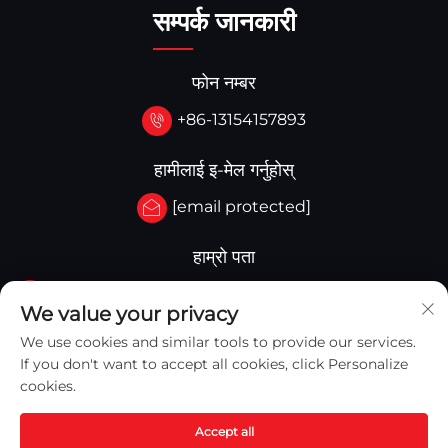
सम्पर्क जानकारी
फोन नम्बर
+86-13154157893
हामीलाई इ-मेल गर्नुहोस्
[email protected]
हाम्रो पता
नं.3-333.जोन बी.ब्लक ए भवन 27 107A.पश्चिम किङहुआ सडक,
We value your privacy
यिङ्काउ जोन यिङ्काउ, चीन
We use cookies and similar tools to provide our services.
If you don't want to accept all cookies, click Personalize
cookies.
Accept all