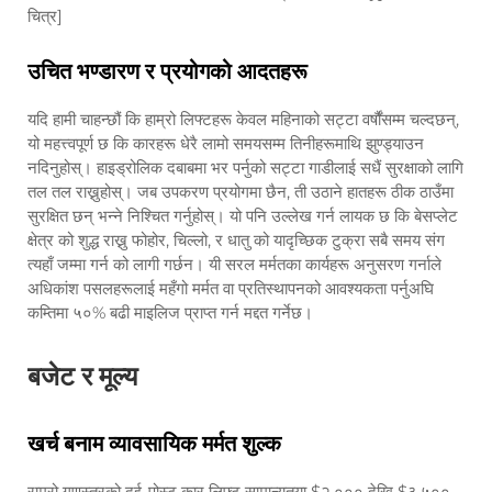
चित्र]
उचित भण्डारण र प्रयोगको आदतहरू
यदि हामी चाहन्छौं कि हाम्रो लिफ्टहरू केवल महिनाको सट्टा वर्षौंसम्म चल्दछन्,
यो महत्त्वपूर्ण छ कि कारहरू धेरै लामो समयसम्म तिनीहरूमाथि झुण्ड्याउन
नदिनुहोस्। हाइड्रोलिक दबाबमा भर पर्नुको सट्टा गाडीलाई सधैं सुरक्षाको लागि
तल तल राख्नुहोस्। जब उपकरण प्रयोगमा छैन, ती उठाने हातहरू ठीक ठाउँमा
सुरक्षित छन् भन्ने निश्चित गर्नुहोस्। यो पनि उल्लेख गर्न लायक छ कि बेसप्लेट
क्षेत्र को शुद्ध राख्नु फोहोर, चिल्लो, र धातु को यादृच्छिक टुक्रा सबै समय संग
त्यहाँ जम्मा गर्न को लागी गर्छन। यी सरल मर्मतका कार्यहरू अनुसरण गर्नाले
अधिकांश पसलहरूलाई महँगो मर्मत वा प्रतिस्थापनको आवश्यकता पर्नुअघि
कम्तिमा ५०% बढी माइलिज प्राप्त गर्न मद्दत गर्नेछ।
बजेट र मूल्य
खर्च बनाम व्यावसायिक मर्मत शुल्क
राम्रो गुणस्तरको दुई-पोस्ट कार लिफ्ट सामान्यतया $२,००० देखि $३,५००