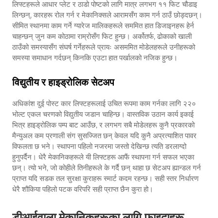
लिफ्टहरूले आधार प्लेट र ठाडो पोष्टको लागि मात्र लगभग ११ फिट चौडाइ
लिन्छन्, कारहरू रोल गर्न र मेकानिक्सले आरामसँग काम गर्न ठाउँ छोड्दछन्।
सीमित स्थानमा काम गर्ने ग्यारेज मालिकहरूले सममित हात डिजाइनहरू हेर्न
चाहन्छन् जुन कम कोठामा राम्रोसँग फिट हुन्छ। अर्कोतर्फ, ढोकाको खाली
ठाउँको समस्यासँग संघर्ष गर्नेहरूले प्रायः असममित मोडेलहरूले उनीहरूको
समस्या समाधान गर्दछन् किनकि एउटा हात पर्खालको नजिक हुन्छ।
विद्युतीय र हाइड्रोलिक सेटअप
अधिकांश दुई पोस्ट कार लिफ्टहरूलाई उचित रूपमा काम गर्नका लागि २२०
भोल्ट एकल चरणको विद्युतीय जडान चाहिन्छ। वास्तविक उठान कार्य इकाई
भित्र हाइड्रोलिक पम्प बाट आउँछ, र लगभग सबै मोडेलहरू कुनै प्रकारको
मैन्युअल कम प्रणाली संग सुसज्जित छन् केवल यदि कुनै अप्रत्याशित पावर
विफलता छ भने। स्थापना पहिलो नजरमा जस्तो देखिन्छ त्यति डरलाग्दो
हुनुपर्दैन। धेरै मेकानिकहरूले यी लिफ्टहरू आफैं स्थापना गर्न सफल भएका
छन्। त्यो भने, जो कोहीले तिनीहरूले के गर्दै छन् थाहा छ सेटअप ह्यान्डल गर्न
प्राप्त यदि सडक तल सुरक्षा कुराहरू स्मार्ट कदम रहन्छ। सही स्तर निर्धारण
धेरै शौकिया पहिलो पटक वरिपरि सही प्राप्त छैन कुरा हो।
डीआईवाला मेकानिकहरूका लागि फाइदाहरू