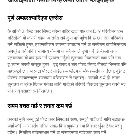
पूर्ण अण्डरक्यारिएज एक्सेस
के साँच्चै 2 पोस्ट कार लिफ्ट बारेमा बाहिर खडा गर्छ जब DIY परियोजनाहरू
गरिरहेको यो कसरी वाहन अन्तर्गत सबै कुरा पूर्ण पहुँच दिन्छ छ। तेल परिवर्तन
गर्न सजिलो हुन्छ, ट्रान्समिसन समस्या समाधान गर्न वा सस्पेंशन कम्पोनेन्टहरू
अपग्रेड गर्न पनि। सामान्य र्याम्पमा वा सबैजनाले घृणा गर्ने झिम्किलो जक
स्ट्यान्डमा यी कामहरू गर्न प्रयास गर्नुको तुलनामा निकासको काम पनि एक
दुःस्वप्न जस्तो महसुस हुन्छ। दुई पोस्ट र चार पोस्ट लिफ्ट बीचको भिन्नता पनि
महत्त्वपूर्ण छ। चारवटा पोस्टर मोडेलहरू प्लेटफर्म र्याम्पहरूसँग आउँछन्, दुईवटा
पोस्टर संस्करणहरू वास्तवमा चेसिसबाट नै उठ्छन्। यसको अर्थ हो, टायर
घुमाउन वा ब्रेक फिक्स गर्नका लागि गाडीको वरिपरि निरन्तर घुमाउन नपर्ने भए
पनि पाङ्ग्राहरू त्यहीँ रहन्छन्।
समय बचत गर्छ र तनाव कम गर्छ
कारको मुनि बस्नु दुई पोष्ट कार लिफ्टको साथ, सम्पूर्ण गाडीलाई माथि उठाइन्छ
जहाँ कोही आरामसँग उभिन सक्छ बिना झुक्याउन वा दिनभर घुँडा टेकेर बस्नु
पर्दैन। नियमित मर्मतसम्भार गर्ने वा सप्ताहन्तमा ग्यारेजमा काम गर्ने