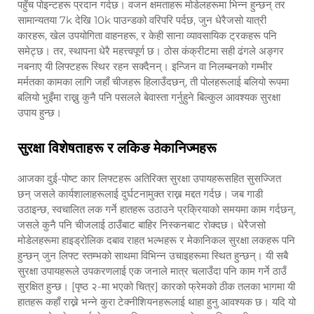
पहुँच पोइन्टहरू प्रदान गर्दछ। वजन क्षमताहरू मोडेलहरूमा भिन्न हुन्छन् तर
सामान्यतया 7k देखि 10k पाउन्डको वरिपरि पर्दछ, जुन धेरैजसो यात्री
कारहरू, खेल उपयोगिता वाहनहरू, र केही साना व्यावसायिक ट्रकहरू पनि
समेट्छ। तर, स्थापना धेरै महत्त्वपूर्ण छ। ठोस कंक्रीटमा सही ढंगले अङ्गर
नबनाए यी लिफ्टहरू स्थिर रहन सक्दैनन्। इन्जिन वा निलम्बनको गम्भीर
मर्मतका कामका लागि जहाँ चीजहरू हिलाउँदछन्, ती पोलहरूलाई बलियो रूपमा
बलियो भुइँमा राख्नु कुनै पनि पसलले बेवास्ता गर्नुहुने बिल्कुल आवश्यक सुरक्षा
उपाय हुन्छ।
सुरक्षा विशेषताहरू र लकिङ मेकानिज्महरू
आजका दुई-पोष्ट कार लिफ्टहरू अतिरिक्त सुरक्षा उपायहरूसहित सुसज्जित
छन् जसले कार्यशालाहरूलाई दुर्घटनामुक्त राख्न मद्दत गर्दछ। जब गाडी
उठाइन्छ, स्वचालित लक गर्ने हातहरू उठाउने प्रक्रियाको समयमा काम गर्दछन्,
जसले कुनै पनि चीजलाई ठाउँबाट बाहिर निस्कनबाट रोक्दछ। धेरैजसो
मोडेलहरूमा हाइड्रोलिक दबाव राहत भल्भहरू र मेकानिकल सुरक्षा लकहरू पनि
हुन्छन् जुन लिफ्ट स्तम्भको साथमा विभिन्न उचाइहरूमा स्थित हुन्छन्। यी सबै
सुरक्षा उपायहरूले उपकरणलाई एक जनाले मात्र चलाउँदा पनि काम गर्ने ठाउँ
सुरक्षित हुन्छ। [पृष्ठ २-मा भएको चित्र] कारको फ्रेमको ठीक तलका भागमा यी
हातहरू कहाँ राख्ने भन्ने कुरा टेक्नीशियनहरूलाई थाहा हुनु आवश्यक छ। यदि यो