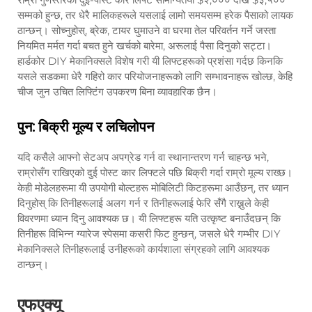
सम्मको हुन्छ, तर धेरै मालिकहरूले यसलाई लामो समयसम्म हरेक पैसाको लायक
ठान्छन्। सोच्नुहोस्, ब्रेक, टायर घुमाउने वा घरमा तेल परिवर्तन गर्ने जस्ता
नियमित मर्मत गर्दा बचत हुने खर्चको बारेमा, अरूलाई पैसा दिनुको सट्टा।
हार्डकोर DIY मेकानिक्सले विशेष गरी यी लिफ्टहरूको प्रशंसा गर्दछ किनकि
यसले सडकमा धेरै गहिरो कार परियोजनाहरूको लागि सम्भावनाहरू खोल्छ, केहि
चीज जुन उचित लिफ्टिंग उपकरण बिना व्यावहारिक छैन।
पुन: बिक्री मूल्य र लचिलोपन
यदि कसैले आफ्नो सेटअप अपग्रेड गर्न वा स्थानान्तरण गर्न चाहन्छ भने,
राम्रोसँग राखिएको दुई पोस्ट कार लिफ्टले पछि बिक्री गर्दा राम्रो मूल्य राख्छ।
केही मोडेलहरूमा यी उपयोगी बोल्टहरू मोबिलिटी किटहरूमा आउँछन्, तर ध्यान
दिनुहोस् कि तिनीहरूलाई अलग गर्न र तिनीहरूलाई फेरि सँगै राख्नुले केही
विवरणमा ध्यान दिनु आवश्यक छ। यी लिफ्टहरू यति उत्कृष्ट बनाउँदछन् कि
तिनीहरू विभिन्न ग्यारेज स्पेसमा कसरी फिट हुन्छन्, जसले धेरै गम्भीर DIY
मेकानिक्सले तिनीहरूलाई उनीहरूको कार्यशाला संग्रहको लागि आवश्यक
ठान्छन्।
एफएक्यू